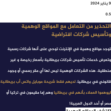
9 يناير 2024
التحذير من التعامل مع المواقع الوهمية
وتأسيس شركات افتراضية
توجد مواقع وهمیة ﻓﻲ الإنترنت توحي ﻋﻠﯽ أنها شرکات رسمیة
وتعرض خدمات تأسیس شرکات بریطانیة بأسعار رخیصة و غیر
منطقیة. هذه الشرکات الوهمیة لیس لها أي مقر رسمي أو وجود
قانوني ﻓﻲ بریطانیا.
لدیهم فقط شریحة موبایل واتس أب بریطانیة
لیوهموا العملاء بأنهم ﻓﻲ بریطانیا
وهم إما مقيمون ﻓﻲ ترکیا أو
مصر أو أحد الدول العربیة!