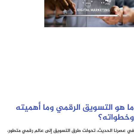
ما هو التسويق الرقمي وما أهميته
وخطواته؟
في عصرنا الحديث، تحولت طرق التسويق إلى عالم رقمي متطور،