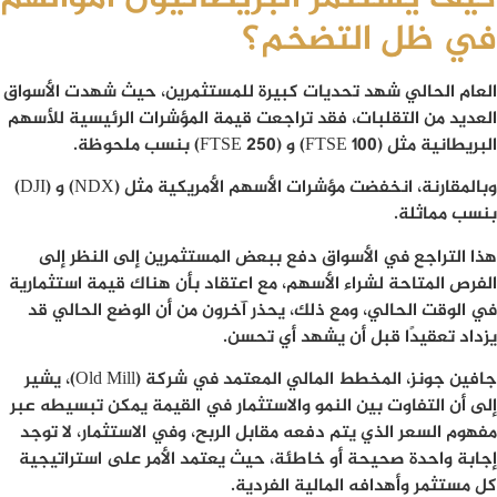
في ظل التضخم؟
العام الحالي شهد تحديات كبيرة للمستثمرين، حيث شهدت الأسواق
العديد من التقلبات، فقد تراجعت قيمة المؤشرات الرئيسية للأسهم
البريطانية مثل (FTSE 100) و (FTSE 250) بنسب ملحوظة.
وبالمقارنة، انخفضت مؤشرات الأسهم الأمريكية مثل (NDX) و (DJI)
بنسب مماثلة.
هذا التراجع في الأسواق دفع ببعض المستثمرين إلى النظر إلى
الفرص المتاحة لشراء الأسهم، مع اعتقاد بأن هناك قيمة استثمارية
في الوقت الحالي، ومع ذلك، يحذر آخرون من أن الوضع الحالي قد
يزداد تعقيدًا قبل أن يشهد أي تحسن.
جافين جونز، المخطط المالي المعتمد في شركة (Old Mill)، يشير
إلى أن التفاوت بين النمو والاستثمار في القيمة يمكن تبسيطه عبر
مفهوم السعر الذي يتم دفعه مقابل الربح، وفي الاستثمار، لا توجد
إجابة واحدة صحيحة أو خاطئة، حيث يعتمد الأمر على استراتيجية
كل مستثمر وأهدافه المالية الفردية.