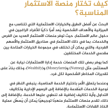
كيف تختار منصة الاستثمار
المناسبة؟
البحث عن أفضل الطرق والخيارات الاستثمارية التي تتناسب مع
الميزانية والأهداف الشخصية يُعد أمرًا ذكيًا للأفراد الراغبين في
دخول عالم الاستثمار، حيث توفر منصات الاستثمار العديد من الفرص
والخدمات، بما في ذلك الاستثمار في صناديق الاستثمار والأسهم
الفردية، والتي يمكن أن تختلف في مجموعة الخيارات المتاحة بين
مقدمي الخدمات المختلفين.
كما يوفر بعض تلك المنصات خدمة إدارة الاستثمارات نيابة عن
المستثمر، مثل (Nutmeg) و(Moneyfarm) و(Wealthify)، وذلك بناءً على
تقديرات المخاطر الشخصية لكل فرد.
وعندما يتعلق الأمر باختيار الخدمة المناسبة، ينبغي النظر في
نوعية الخدمات المُقدمة بالإضافة إلى الرسوم الإدارية وتكاليف
التداول وأية تكاليف إضافية قد تنطوي عليها الخدمة، بالإضافة إلى
ذلك، تقدم منصات الاستثمار منهجًا توجيهيًا يُمكن أن يُسهِّل عملية
اتخاذ القرارات الاستثمارية.