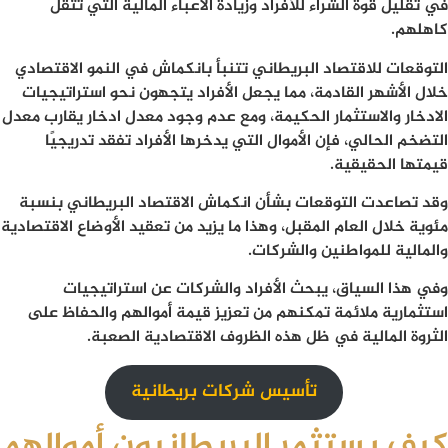
في تقليل قوة الشراء للأفراد وزيادة الأعباء المالية التي تثقل
كاهلهم.
التوقعات للاقتصاد البريطاني تتنبأ بانكماش في النمو الاقتصادي
خلال الأشهر القادمة، مما يجعل الأفراد يتجهون نحو استراتيجيات
الادخار والاستثمار الحكيمة، ومع عدم وجود معدل ادخار يقارب معدل
التضخم الحالي، فإن الأموال التي يدخرها الأفراد تفقد تدريجيًا
قيمتها الحقيقية.
وقد تصاعدت التوقعات بشأن انكماش الاقتصاد البريطاني بنسبة
مئوية خلال العام المقبل، وهذا ما يزيد من تعقيد الأوضاع الاقتصادية
والمالية للمواطنين والشركات.
وفي هذا السياق، يبحث الأفراد والشركات عن استراتيجيات
استثمارية ملائمة تمكنهم من تعزيز قيمة أموالهم والحفاظ على
الثروة المالية في ظل هذه الظروف الاقتصادية الصعبة.
تأسيس شركات بريطانية
كيف يستثمر البريطانيون أموالهم