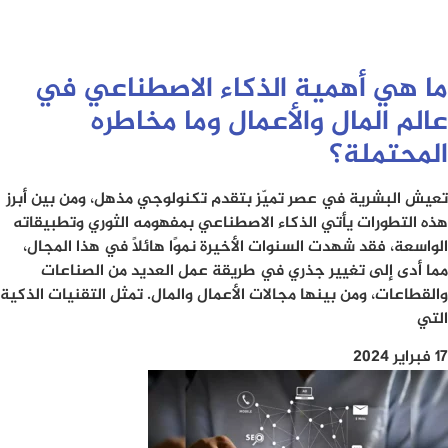
ما هي أهمية الذكاء الاصطناعي في
عالم المال والأعمال وما مخاطره
المحتملة؟
تعيش البشرية في عصر تميّز بتقدم تكنولوجي مذهل، ومن بين أبرز
هذه التطورات يأتي الذكاء الاصطناعي بمفهومه الثوري وتطبيقاته
الواسعة، فقد شهدت السنوات الأخيرة نموًا هائلًا في هذا المجال،
مما أدى إلى تغيير جذري في طريقة عمل العديد من الصناعات
والقطاعات، ومن بينها مجالات الأعمال والمال. تمثل التقنيات الذكية
التي
17 فبراير 2024