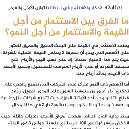
اقرأ أيضًا:
الادخار والاستثمار في بريطانيا
توازن الأمان والفرص
ما الفرق بين الاستثمار من أجل
القيمة والاستثمار من أجل النمو؟
يعتمد الاستثمار في القيمة على البحث الدقيق والعميق للعثور
على الأسهم التي يبدو أن سعرها لا يعكس القيمة الفعلية للشركة،
حيث يتم هذا الاختيار استنادًا إما على نسب البيع والأرباح التي
تحققها الشركة أو على الأرباح المتوقعة للمستقبل، وتتميز الأسهم
ذات القيمة بعائد أرباح جيد.
أما الأسهم ذات النمو فتركز على الشركات التي تتمتع بالقدرة على
تحقيق أداء أعلى من متوسط السوق على المدى الطويل، ويُعَدّ
قطاع التكنولوجيا أحد الأمثلة البارزة، حيث تتمتع شركات مثل: Apple
وAmazon وTesla وNetflix وGoogle بشهرة بارزة في هذا المجال.
ومنذ بداية العام الحالي، شهدت أسواق الأسهم تقلبات هائلة، حيث
انخفض مؤشر فوتسي 100 البريطاني بنسبة حوالي 3 في المئة،