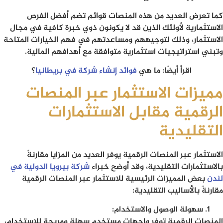
كما تعرض العديد من هذه المنصات قوائم تضم أفضل الفرص
الاستثمارية لأولئك الذين قد لا يكونون ذوي خبرة كافية في مجال
الاستثمار، وذلك لتوجيههم ومساعدتهم في فهم الخيارات المتاحة
وتبني استراتيجيات استثمارية متوافقة مع أهدافهم المالية.
اقرأ أيضًا: ما هي
فوائد إنشاء شركة في بريطانيا
؟
مميزات الاستثمار عبر المنصات
الرقمية مقابل الاستثمارات
التقليدية
الاستثمار عبر المنصات الرقمية يوفر العديد من المزايا مقارنةً
بالاستثمارات التقليدية، وقد أوضح خبراء
شركة بيرويا الدولية في
لندن
بعض المميزات الرئيسية للاستثمار عبر المنصات الرقمية
مقارنةً بالأساليب التقليدية:
سهولة الوصول والاستخدام
:
المنصات الرقمية توفر واجهات مستخدم سهلة ومريحة للاستخدام،