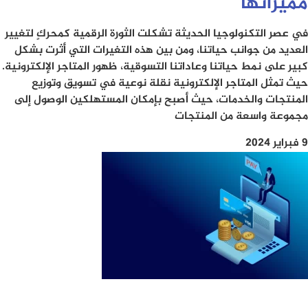
مميزاتها
في عصر التكنولوجيا الحديثة تشكلت الثورة الرقمية كمحركٍ لتغيير
العديد من جوانب حياتنا، ومن بين هذه التغيرات التي أثرت بشكل
كبير على نمط حياتنا وعاداتنا التسوقية، ظهور المتاجر الإلكترونية.
حيث تمثل المتاجر الإلكترونية نقلة نوعية في تسويق وتوزيع
المنتجات والخدمات، حيث أصبح بإمكان المستهلكين الوصول إلى
مجموعة واسعة من المنتجات
9 فبراير 2024