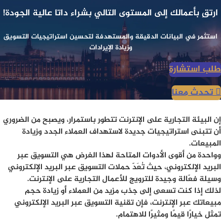
ارتقِ بأعمالك إلى المستوى التالي بشراء داتا عالية الجودة!
استثمر في البيانات الدقيقة والمستهدفة لتحسين استراتيجيات التسويق
وزيادة الإيرادات
طلب استشارة
تحدث معنا
إن البيئة التجارية على الإنترنت تتطور باستمرار، ويصبح من الضروري
أن تتبنى استراتيجيات جديدة لاستهداف العملاء الجدد وزيادة
المبيعات.
وواحدة من أقوى الأدوات المتاحة لهذا الغرض هي التسويق عبر
البريد الإلكتروني، حيث تُعَدّ حملات التسويق عبر البريد الإلكتروني
وسيلة فعّالة وجيدة للترويج للأعمال التجارية على الإنترنت.
لذلك إذا كنت تسعى إلى جذب مزيد من العملاء أو زيادة حجم
مبيعاتك عبر الإنترنت، فإن تقنية التسويق عبر البريد الإلكتروني
تمثل خيارًا قيمًا ومثيرًا للاهتمام.