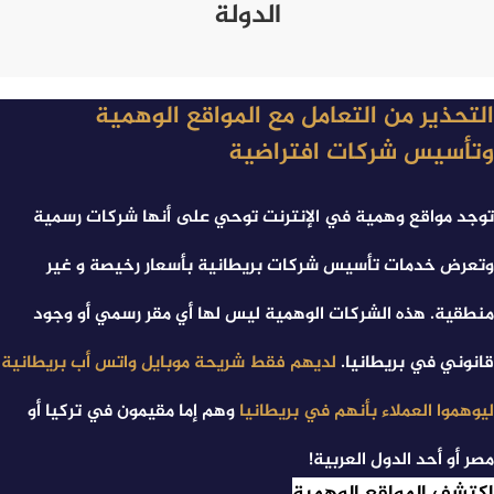
الدولة
التحذير من التعامل مع المواقع الوهمية
وتأسيس شركات افتراضية
توجد مواقع وهمیة ﻓﻲ الإنترنت توحي ﻋﻠﯽ أنها شرکات رسمیة
وتعرض خدمات تأسیس شرکات بریطانیة بأسعار رخیصة و غیر
منطقیة. هذه الشرکات الوهمیة لیس لها أي مقر رسمي أو وجود
قانوني ﻓﻲ بریطانیا.
لدیهم فقط شریحة موبایل واتس أب بریطانیة
لیوهموا العملاء بأنهم ﻓﻲ بریطانیا
وهم إما مقيمون ﻓﻲ ترکیا أو
مصر أو أحد الدول العربیة!
اكتشف المواقع الوهمية