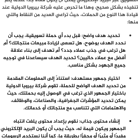
التسويق عبر البريد الإلكتروني يمكن أن يكون فعالًا جدًا عندما يتم
تنفيذه بشكلٍ صحيح، وهذا ما تحرص عليه شركة بيرويا الدولية عند
قيادة هذا النوع من الحملات، حيث تراعي العديد من النقاط والتي
منها:
تحديد هدف واضح: قبل بدء أي حملة تسويقية، يجب أن
نحدد الهدف بوضوح، هل تسعى لزيادة مبيعات منتجاتك؟ أم
هل ترغب في جذب عملاء جدد؟ أم تهدف إلى بناء علاقة
أفضل مع عملاء حاليين؟ تحديد الهدف سيساعدنا في توجيه
جميع الجهود بشكلٍ مناسب.
اختيار جمهور مستهدف: استنادً إلى المعلومات المقدمة
من تحديد الهدف الواضح للحملة، تقوم شركة بيرويا الدولية
باختيار الجمهور الذي ترغب في الوصول إليه بحملتك، حيث
يمكن تحديد المؤشرات الجغرافية، والصناعات، والوظائف،
والاهتمامات التي تتناسب مع منتجاتك أو خدماتك.
إنشاء محتوى جذاب: نقوم بإعداد محتوى يلفت انتباه
الجمهور ويكون قيمة له، حيث يجب أن يكون البريد الإلكتروني
مفيدًا أو مثيرًا أو محفزًا بطريقة ما، كما أننا نستخدم الرسومات