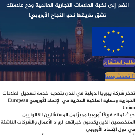
انضم إلى نخبة العلامات التجارية العالمية ودع علامتك
تشق طريقها نحو النجاح الأوروبي!
طلب استشارة
تحدث معنا
تفخر شركة بيرويا الدولية في لندن بتقديم خدمة تسجيل العلامات
التجارية وحماية الملكية الفكرية في الإتحاد الأوروبي
European
Union
حيث نملك فريقًا أوروبيا مميزًا من المستشارين القانونيين
المتخصصين الذين يقدمون خبراتهم لرواد الأعمال والشركات الناشئة
في دول الإتحاد الأوروبي