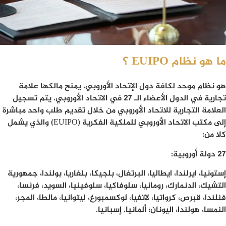
ما هو نظام
EUIPO
؟
هو نظام موحد لكافة دول الإتحاد الأوروبي، يمنح مالكها علامة
تجارية في الدول الأعضاء الـ 27 في الاتحاد الأوروبي. يتم تسجيل
العلامة التجارية للاتحاد الأوروبي من خلال تقديم طلب واحد مباشرة
إلى مكتب الاتحاد الأوروبي للملكية الفكرية (EUIPO) والذي يشمل
كلا من:
27 دولة أوروبية:
إستونيا، ايرلندا، ايطاليا، البرتغال، بلجيكا، بلغاريا، بولندا، جمهورية
التشيك، الدنمارك، رومانيا، سلوفاكيا، سلوفينيا، السويد، فرنسا،
فنلندا، قبرص، كرواتيا، لاتفيا، لوكسمبورغ، ليتوانيا، مالطا، المجر،
النمسا، هولندا، اليونان؛ ألمانيا. إسبانيا.