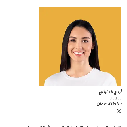
أريج الحارثي





سلطنة عمان