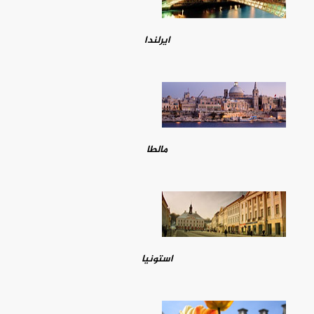
ايرلندا
مالطا
استونيا