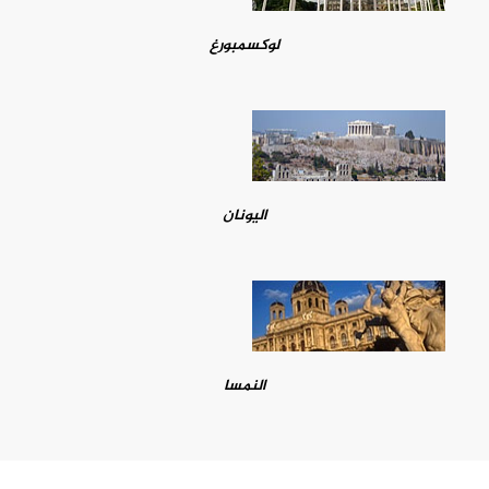
لوكسمبورغ
اليونان
النمسا