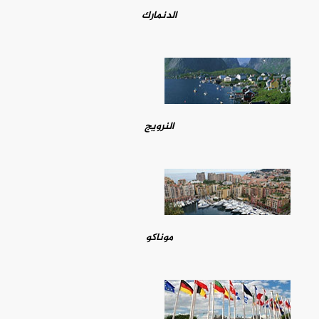
الدنمارك
النرويج
موناكو