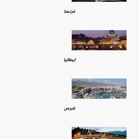
فرنسا
ايطاليا
قبرص