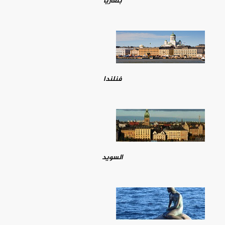
بلغاريا
فنلندا
السويد