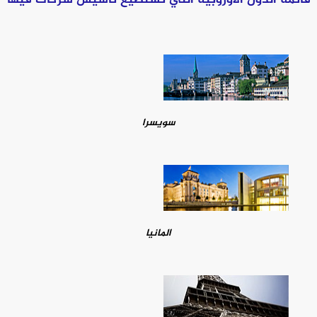
سويسرا
المانيا