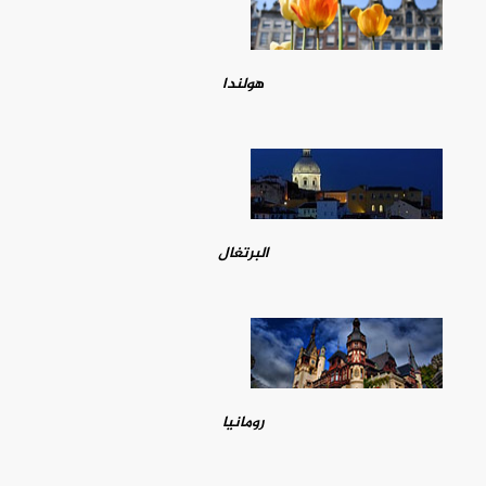
هولندا
البرتغال
رومانيا