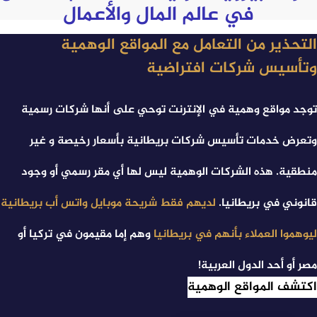
في عالم المال والأعمال
التحذير من التعامل مع المواقع الوهمية
وتأسيس شركات افتراضية
توجد مواقع وهمیة ﻓﻲ الإنترنت توحي ﻋﻠﯽ أنها شرکات رسمیة
وتعرض خدمات تأسیس شرکات بریطانیة بأسعار رخیصة و غیر
منطقیة. هذه الشرکات الوهمیة لیس لها أي مقر رسمي أو وجود
قانوني ﻓﻲ بریطانیا.
لدیهم فقط شریحة موبایل واتس أب بریطانیة
لیوهموا العملاء بأنهم ﻓﻲ بریطانیا
وهم إما مقيمون ﻓﻲ ترکیا أو
مصر أو أحد الدول العربیة!
اكتشف المواقع الوهمية